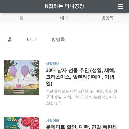
N잡하는 머니공장
홈
태그
방명록
홈
태그
방명록
생활정보
20대 남자 선물 추천 (생일, 새해,
크리스마스, 발렌타인데이, 기념
일)
매년 돌아오는 나의 남자친구, 아들, 친한 친
구의 생일, 새해, 크리스마스, 발렌타인데이
등 각종 기념일에 무슨 선물을 할지 고민 많으
2023. 1. 4.
시지 않으셨나요? 선물을 해주시는 분들이 주
로 여성분들이다 보니 다른 성별인 남성이 어
떤 선물을 받으면 기뻐할지 고민이 깊어지는
생활정보
것은 당연하다고 생각합니다. 그 고민 오늘 팍
롯데마트 할인, 대란, 연말 폭탄세