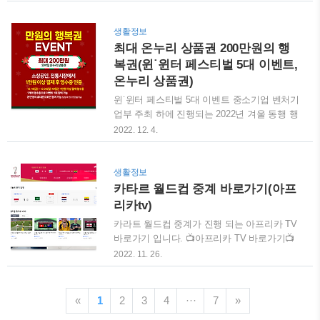
지 반값 하나더 데이, 라스트앵콜 등 혼재되어
앵콜 등 혼재되어 있는데요 eclipse1004.com
있는데요 각각의 행사 날짜를 꼭 확인해주시
최대 온누리 상품권 200만원의 행복권(윈˙윈
기바랍니다^^ 라스트앵콜 : 12월 29일 ~ 1월 1
생활정보
터 페스티벌 5대 이벤트, 온누리 상품권) 윈˙윈
일 반갑 하나 더 데이 : 12월 30일 ~ 1월 1일
최대 온누리 상품권 200만원의 행
터 페스티벌 5대 이벤..
함께보면 좋은 글 최대 온누리 상품권 200만
복권(윈˙윈터 페스티벌 5대 이벤트,
원의 행복권(윈˙윈터 페스티벌 5대 이벤트, 온
온누리 상품권)
누리 상품권) 윈˙윈터 페스티벌 5대 이벤트 중
윈˙윈터 페스티벌 5대 이벤트 중소기업 벤처기
소기업 벤처기업부 주최 하에 진행되는 2022
업부 주최 하에 진행되는 2022년 겨울 동행 행
년 겨울 동행 행사로 '윈 윈터 페스티벌'이 진
사로 '윈 윈터 페스티벌'이 진행이 됩니다. 행
행이 됩니다. 행사 기간은 2022년 12월 16일
2022. 12. 4.
사 기간은 2022년 12월 16일부터 크리스마스
부터 크리스마스날인 12월 25일
날인 12월 25일까지 총 10일 간 진행되는데요.
eclipse1004.com
해당 행사 중에서 5가지 이벤트가 진행되는데
생활정보
그 이름이 '윈˙윈터 페스티벌 5대 이벤트'입니
카타르 월드컵 중계 바로가기(아프
다. 만원의 행복권, 경험형 마켓, 봉사활동 및
리카tv)
재능기부, 소상공인 할인행사, 중고품 나눔행
카라트 월드컵 중계가 진행 되는 아프리카 TV
사로 이루어져 있는데 각 이벤트별로 어떻게
바로가기 입니다. 📺아프리카 TV 바로가기📺
진행되는지 보시겠습니다. 만원의 행복권 모
카타르 월드컵 참가 국가 대한민국, 가나, 포
2022. 11. 26.
바일 온누리 상품권 최대 200만원을 받으실
르투갈, 우루과이, 미국, 잉글랜드, 폴란드, 사
수 있는 만원의 행복권 이벤트입니다. 올해 여
우디아라비아, 카라트, 튀니지, 호주, 프랑스,
름에 한 번 실시했던 이벤트라 많은 분들이 알
덴마크, 아르헨티나, 멕시코, 일본, 코스타리
«
1
고 계실 텐데요. 이벤트 참여는 간단합니다. 1.
2
3
4
···
7
»
카, 벨기에, 모로코, 크로아티아, 캐나다, 스페
소상공인, 전통시장에서..