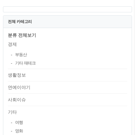
인, 독일, 카메룬, 세르비아, 브라질, 스위스,
네덜란드, 에콰도르, 세네갈, 웨일스, 이란
전체 카테고리
분류 전체보기
경제
부동산
기타 재테크
생활정보
연예이야기
사회이슈
기타
여행
영화